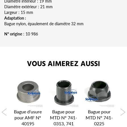
Diamètre intérieur : 19 mm
Diamètre extérieur : 21 mm
Largeur : 15 mm
Adaptation :
Bague nylon, épaulement de diamètre 32 mm
N° origine
: 10 986
VOUS AIMEREZ AUSSI
ur
Bague d'usure
Bague pour
Bague pour
B
N°
pour AMF N°
MTD N° 741-
MTD N° 741-
M
40195
0313, 741
0225