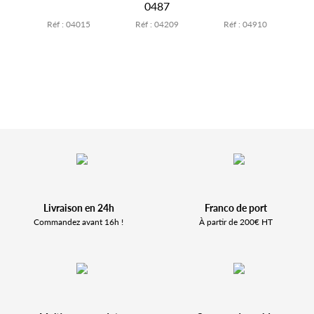
0487
2
Réf : 04015
Réf : 04209
Réf : 04910
Livraison en 24h
Franco de port
Commandez avant 16h !
À partir de 200€ HT