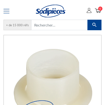
0

+ de 15 000 réfs