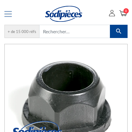
0

+ de 15 000 réfs