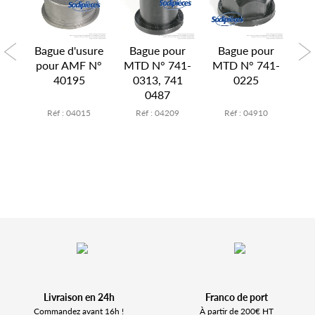
ur
Bague d'usure
Bague pour
Bague pour
B
N°
pour AMF N°
MTD N° 741-
MTD N° 741-
M
40195
0313, 741
0225
0487
2
Réf : 04015
Réf : 04209
Réf : 04910
Livraison en 24h
Franco de port
Commandez avant 16h !
À partir de 200€ HT