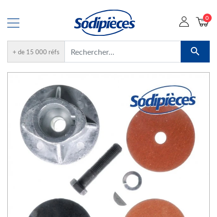
0

+ de 15 000 réfs