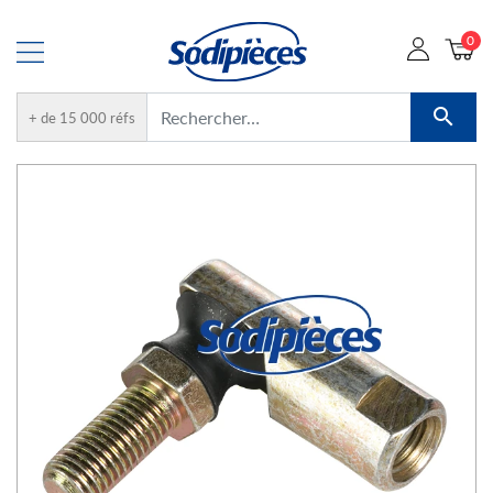
0

+ de 15 000 réfs