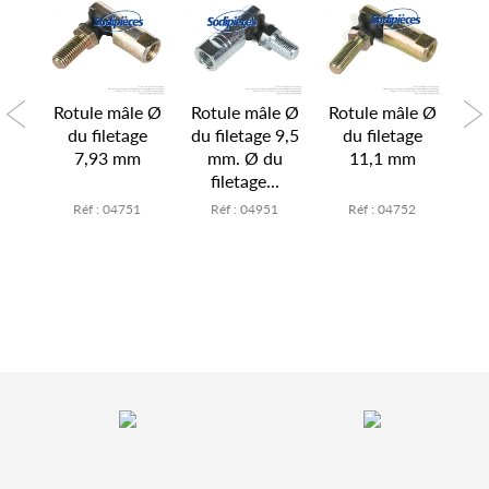
e Ø
Rotule mâle Ø
Rotule mâle Ø
Rotule mâle Ø
Ro
ge
du filetage
du filetage 9,5
du filetage
d
m
7,93 mm
mm. Ø du
11,1 mm
filetage...
3
Réf : 04751
Réf : 04951
Réf : 04752