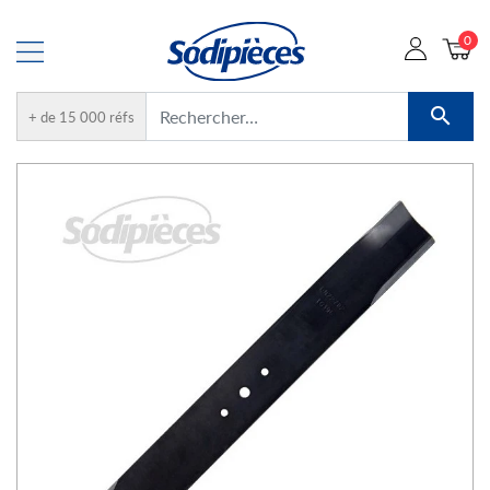
0

+ de 15 000 réfs