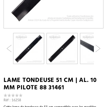
LAME TONDEUSE 51 CM | AL. 10
MM PILOTE 88 31461
Réf :
16258
Cette lame de tondeuse de 51 cm compatible avec les modèles