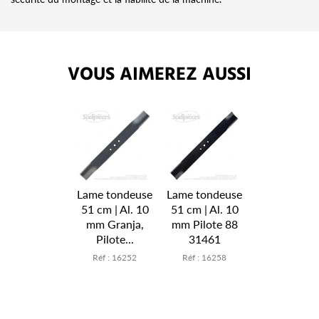
VOUS AIMEREZ AUSSI
Lame tondeuse
Lame tondeuse
51 cm | Al. 10
51 cm | Al. 10
mm Granja,
mm Pilote 88
Pilote...
31461
Réf : 16252
Réf : 16258