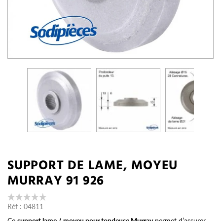
SUPPORT DE LAME, MOYEU
MURRAY 91 926
Réf :
04811
Ce
support lame / moyeu pour tondeuse Murray
permet d’assurer