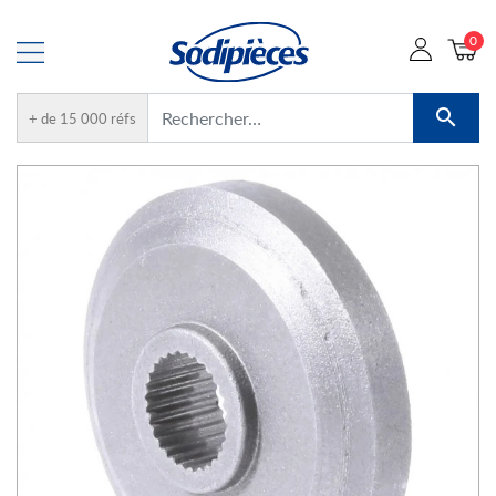
0

+ de 15 000 réfs