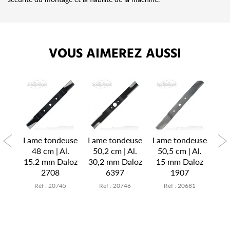
VOUS AIMEREZ AUSSI
euse
Lame tondeuse
Lame tondeuse
Lame tondeuse
Lam
l.
48 cm | Al.
50,2 cm | Al.
50,5 cm | Al.
5
aloz
15.2 mm Daloz
30,2 mm Daloz
15 mm Daloz
15.
2708
6397
1907
7
Réf : 20745
Réf : 20746
Réf : 20681