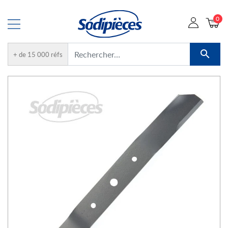
0

+ de 15 000 réfs