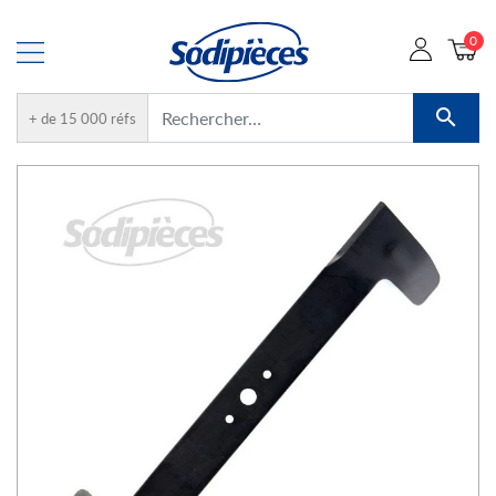
0

+ de 15 000 réfs