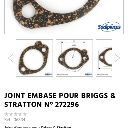
JOINT EMBASE POUR BRIGGS &
STRATTON N° 272296
Réf :
06334
Joint d'embase pour
Briggs & Stratton