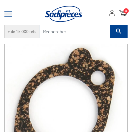
0

+ de 15 000 réfs