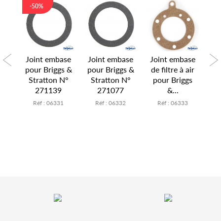
-50%
ase
Joint embase
Joint embase
Joint embase
Jo
s &
pour Briggs &
pour Briggs &
de filtre à air
po
N°
Stratton N°
Stratton N°
pour Briggs
S
271139
271077
&...
4
Réf : 06331
Réf : 06332
Réf : 06333