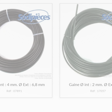
nt : 4 mm. Ø Ext : 6,8 mm
Gaine Ø int : 2 mm. Ø E
Réf : 07891
Réf : 17057