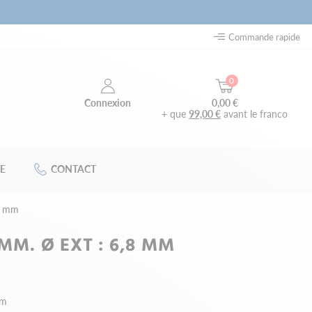
Commande rapide
0
0,00 €
Connexion
+ que
99,00 €
avant le franco
E
CONTACT
,8 mm
 MM. Ø EXT : 6,8 MM
mm