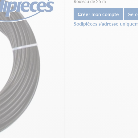
Rouleau de 25 m
Créer mon compte
Se c
Sodipièces s'adresse uniquem