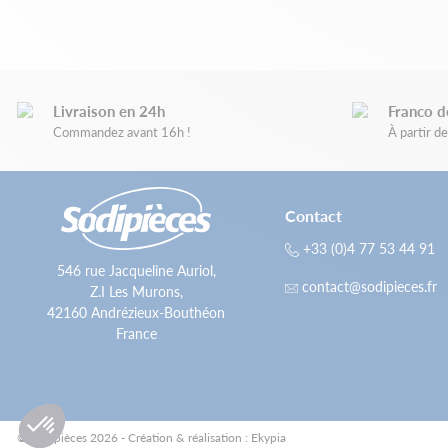
Livraison en 24h
Franco d
Commandez avant 16h !
À partir 
Contact
+33 (0)4 77 53 44 91
546 rue Jacqueline Auriol,
contact@sodipieces.fr
Z.I Les Murons,
42160 Andrézieux-Bouthéon
France
© Sodipièces 2026 - Création & réalisation : Ekypia