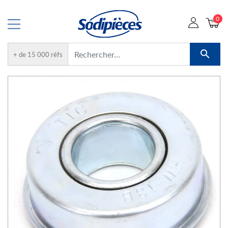
0

+ de 15 000 réfs