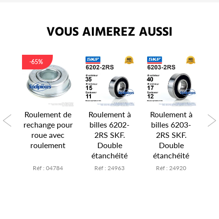
VOUS AIMEREZ AUSSI
-65%
 à
Roulement de
Roulement à
Roulement à
R
4-
rechange pour
billes 6202-
billes 6203-
b
.
roue avec
2RS SKF.
2RS SKF.
roulement
Double
Double
té
étanchéité
étanchéité
é
1
Réf : 04784
Réf : 24963
Réf : 24920