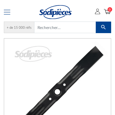
0

+ de 15 000 réfs