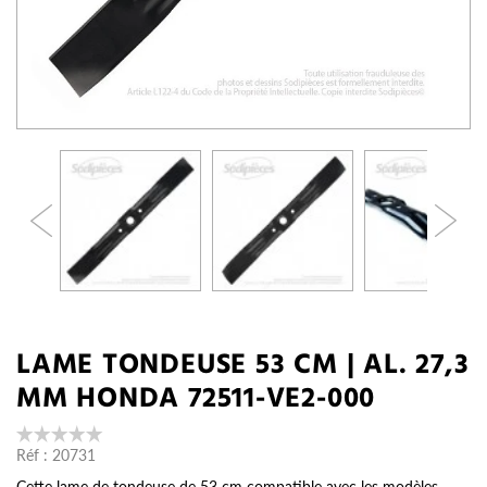
LAME TONDEUSE 53 CM | AL. 27,3
MM HONDA 72511-VE2-000
Réf :
20731
Cette lame de tondeuse de 53 cm compatible avec les modèles