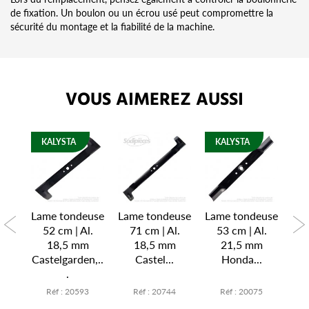
de fixation. Un boulon ou un écrou usé peut compromettre la
sécurité du montage et la fiabilité de la machine.
VOUS AIMEREZ AUSSI
KALYSTA
KALYSTA
K
euse
Lame tondeuse
Lame tondeuse
Lame tondeuse
Lam
Al.
52 cm | Al.
71 cm | Al.
53 cm | Al.
53
18,5 mm
18,5 mm
21,5 mm
.
Castelgarden,..
Castel...
Honda...
.
5
Réf : 20593
Réf : 20744
Réf : 20075