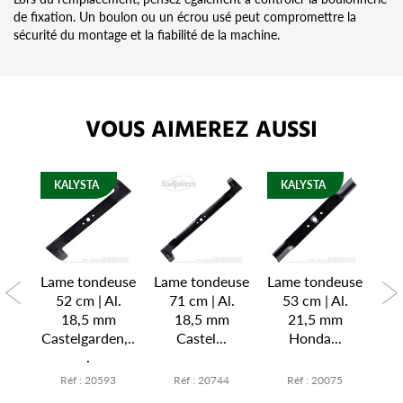
de fixation. Un boulon ou un écrou usé peut compromettre la
sécurité du montage et la fiabilité de la machine.
VOUS AIMEREZ AUSSI
KALYSTA
KALYSTA
K
euse
Lame tondeuse
Lame tondeuse
Lame tondeuse
Lam
Al.
52 cm | Al.
71 cm | Al.
53 cm | Al.
53
18,5 mm
18,5 mm
21,5 mm
.
Castelgarden,..
Castel...
Honda...
.
5
Réf : 20593
Réf : 20744
Réf : 20075