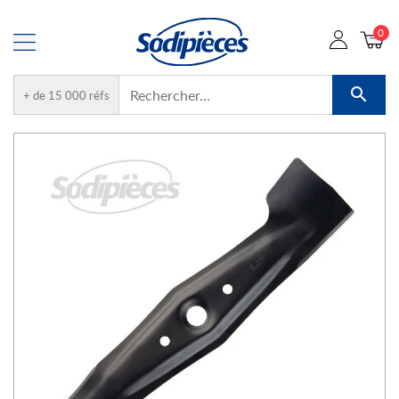
0

+ de 15 000 réfs