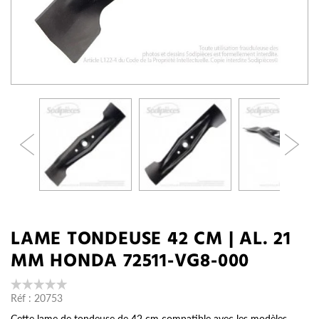
LAME TONDEUSE 42 CM | AL. 21
MM HONDA 72511-VG8-000
Réf :
20753
Cette lame de tondeuse de 42 cm compatible avec les modèles