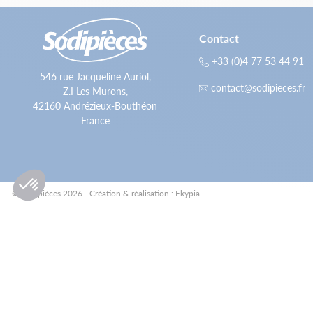
Contact
+33 (0)4 77 53 44 91
546 rue Jacqueline Auriol,
contact@sodipieces.fr
Z.I Les Murons,
42160 Andrézieux-Bouthéon
France
© Sodipièces 2026 - Création & réalisation : Ekypia