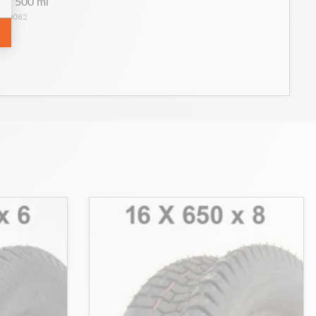
O. 500 ml
: 50082