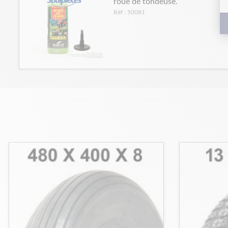
roue de tondeuse.
Réf : 50081