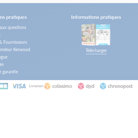
ns pratiques
Informations pratiques
 aux questions
t
 & Fournisseurs
vendeur Kerwood
Télécharger
ogue
es
 garantie
Livraison