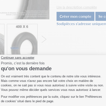
Lire la description complète
Créer mon compte
Se c
Sodipièces s'adresse uniquem
Fiche technique
Livraison
Accessoires
il 1 Litre. OKO pour
Pré