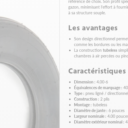
référence de choix. Son profil spé
gazon, minimisant l'effort à fourn
à sa structure souple.
Les avantages
Son design directionnel permet
comme les bordures ou les mass
La construction
tubeless
simpli
chambres à air percées ou pinc
Caractéristiques
Dimension :
4.00-6
Équivalences de marquage :
40
Type :
pneu ligné / directionne
Construction :
2 plis
Montage :
tubeless
Diamètre de jante :
6 pouces
Largeur nominale :
4.00 pouce
Diamètre extérieur nominal :
4