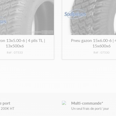
on 13x5.00-6 | 4 plis TL |
Pneu gazon 15x6.00-6 | 4 
13x500x6
15x600x6
Réf : 07533
Réf : 07530
e port
Multi-commande*
de 200€ HT
Un seul frais de port/ jour