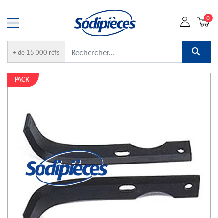
0

+ de 15 000 réfs
PACK