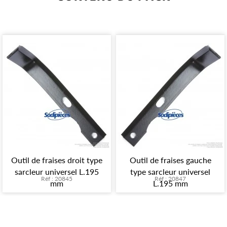
Outil de fraises droit type
Outil de fraises gauche
sarcleur universel L.195
type sarcleur universel
Réf : 20845
Réf : 20847
mm
L.195 mm