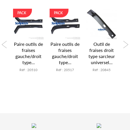
PACK
PACK
e
Paire outils de
Paire outils de
Outil de
uche
fraises
fraises
fraises droit
fra
eur
gauche/droit
gauche/droit
type sarcleur
ty
..
type...
type...
universel...
u
7
Réf : 20510
Réf : 20517
Réf : 20845