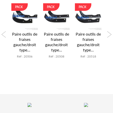
PACK
PACK
PACK
P
s de
Paire outils de
Paire outils de
Paire outils de
Pai
fraises
fraises
fraises
oit
gauche/droit
gauche/droit
gauche/droit
ga
type...
type...
type...
4
Réf : 20506
Réf : 20508
Réf : 20518