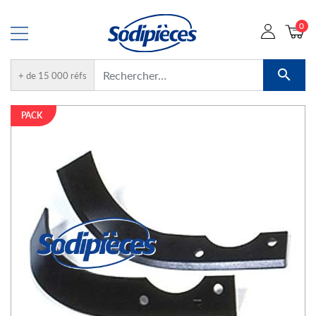
0

+ de 15 000 réfs
PACK