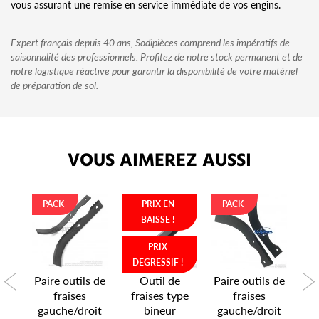
vous assurant une remise en service immédiate de vos engins.
Expert français depuis 40 ans, Sodipièces comprend les impératifs de
saisonnalité des professionnels. Profitez de notre stock permanent et de
notre logistique réactive pour garantir la disponibilité de votre matériel
de préparation de sol.
VOUS AIMEREZ AUSSI
PACK
PRIX EN
PACK
BAISSE !
PRIX
!
DEGRESSIF !
D
e
Paire outils de
Outil de
Paire outils de
pe
fraises
fraises type
fraises
f
ge
gauche/droit
bineur
gauche/droit
b