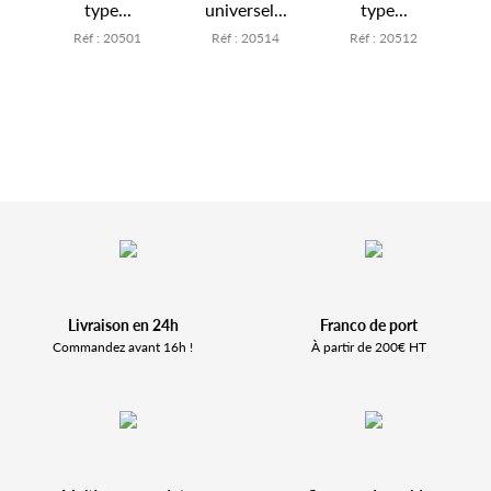
..
type...
universel...
type...
u
6
Réf : 20501
Réf : 20514
Réf : 20512
Livraison en 24h
Franco de port
Commandez avant 16h !
À partir de 200€ HT