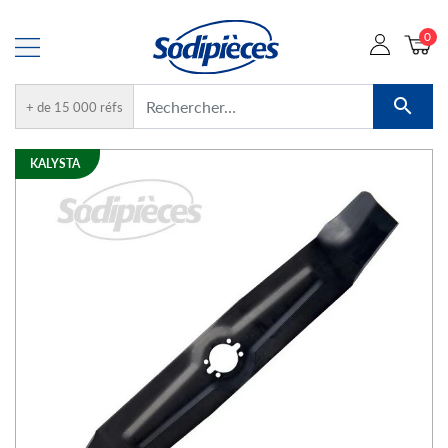
0

+ de 15 000 réfs
KALYSTA