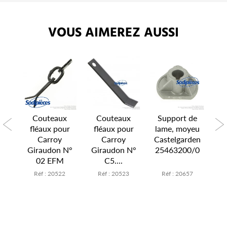
VOUS AIMEREZ AUSSI
K
Couteaux
Couteaux
Support de
our
fléaux pour
fléaux pour
lame, moyeu
es
Carroy
Carroy
Castelgarden
s
Giraudon N°
Giraudon N°
25463200/0
02 EFM
C5....
3
Réf : 20522
Réf : 20523
Réf : 20657