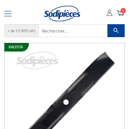
0

+ de 15 000 réfs
KALYSTA