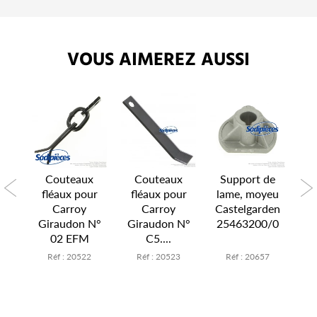
VOUS AIMEREZ AUSSI
K
Couteaux
Couteaux
Support de
our
fléaux pour
fléaux pour
lame, moyeu
es
Carroy
Carroy
Castelgarden
s
Giraudon N°
Giraudon N°
25463200/0
02 EFM
C5....
3
Réf : 20522
Réf : 20523
Réf : 20657