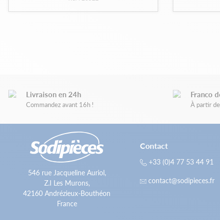
Livraison en 24h
Franco d
Commandez avant 16h !
À partir 
Contact
+33 (0)4 77 53 44 91
546 rue Jacqueline Auriol,
contact@sodipieces.fr
Z.I Les Murons,
42160 Andrézieux-Bouthéon
France