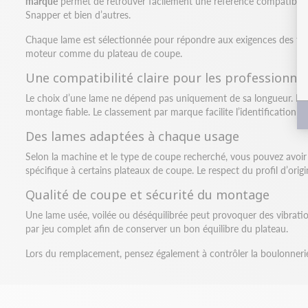
marque
permet de retrouver facilement une référence compatible a
Snapper et bien d’autres.
Chaque lame est sélectionnée pour répondre aux exigences des tont
moteur comme du plateau de coupe.
Une compatibilité claire pour les professionnel
Le choix d’une lame ne dépend pas uniquement de sa longueur. Le diam
montage fiable. Le classement par marque facilite l’identification de
Des lames adaptées à chaque usage
Selon la machine et le type de coupe recherché, vous pouvez avoi
spécifique à certains plateaux de coupe. Le respect du profil d’ori
Qualité de coupe et sécurité du montage
Une lame usée, voilée ou déséquilibrée peut provoquer des vibration
par jeu complet afin de conserver un bon équilibre du plateau.
Lors du remplacement, pensez également à contrôler la boulonnerie