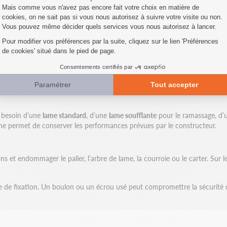
vec les principales marques du marché : Husqvarna, John Deere, Honda, 
es régulières et intensives. Une lame adaptée garantit une
coupe nette
,
s
ètre d’alésage, les entraxes de fixation, le profil, l’épaisseur et la form
 la pièce et réduit les risques d’erreur lors de la commande.
r besoin d’une
lame standard
, d’une
lame soufflante
pour le ramassage, d
gine permet de conserver les performances prévues par le constructeur.
s et endommager le palier, l’arbre de lame, la courroie ou le carter. Sur
 de fixation. Un boulon ou un écrou usé peut compromettre la sécurité du