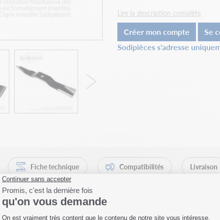
Lire la description complète
Créer mon compte
Se c
Sodipièces s'adresse uniquem
Fiche technique
Compatibilités
Livraison
: trouvez rapidement la bonne réfé
re, identifier rapidement la bonne lame est essentiel pour limiter l’imm