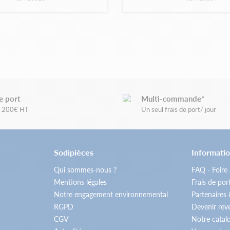
e port
Multi-commande*
de 200€ HT
Un seul frais de port/ jour
Sodipièces
Informatio
Qui sommes-nous ?
FAQ - Foire
Mentions légales
Frais de por
Notre engagement environnemental
Partenaires
RGPD
Devenir re
CGV
Notre catal