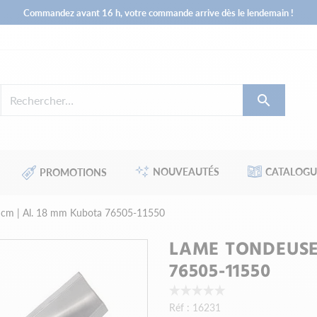
Commandez avant 16 h, votre commande arrive dès le lendemain !

NOUVEAUTÉS
CATALOGU
PROMOTIONS
 cm | Al. 18 mm Kubota 76505-11550
LAME TONDEUSE 
76505-11550
Réf :
16231