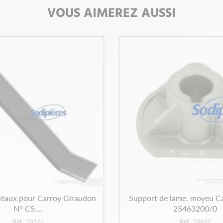
VOUS AIMEREZ AUSSI
léaux pour Carroy Giraudon
Support de lame, moyeu C
N° C5....
25463200/0
Réf : 20523
Réf : 20657