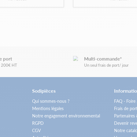
e port
Multi-commande*
de 200€ HT
Un seul frais de port/ jour
Sodipièces
Informatio
Qui sommes-nous ?
FAQ - Foire
Mentions légales
Frais de por
Notre engagement environnemental
Partenaires
RGPD
Devenir re
CGV
Notre catal