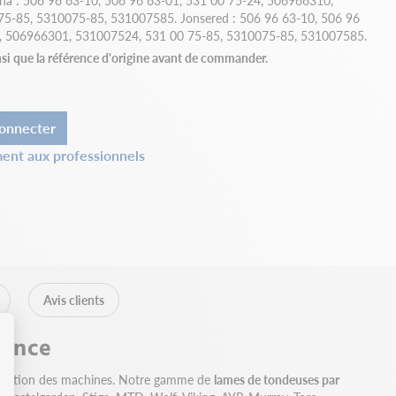
na : 506 96 63-10, 506 96 63-01, 531 00 75-24, 506966310,
5-85, 5310075-85, 531007585. Jonsered : 506 96 63-10, 506 96
, 506966301, 531007524, 531 00 75-85, 5310075-85, 531007585.
nsi que la référence d'origine avant de commander.
onnecter
ent aux professionnels
Avis clients
rence
obilisation des machines. Notre gamme de
lames de tondeuses par