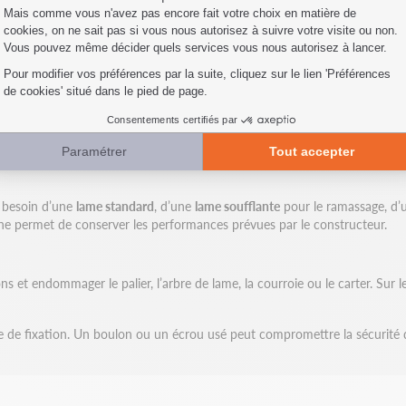
vec les principales marques du marché : Husqvarna, John Deere, Honda, 
es régulières et intensives. Une lame adaptée garantit une
coupe nette
,
s
ètre d’alésage, les entraxes de fixation, le profil, l’épaisseur et la form
 la pièce et réduit les risques d’erreur lors de la commande.
r besoin d’une
lame standard
, d’une
lame soufflante
pour le ramassage, d
gine permet de conserver les performances prévues par le constructeur.
s et endommager le palier, l’arbre de lame, la courroie ou le carter. Sur
 de fixation. Un boulon ou un écrou usé peut compromettre la sécurité du