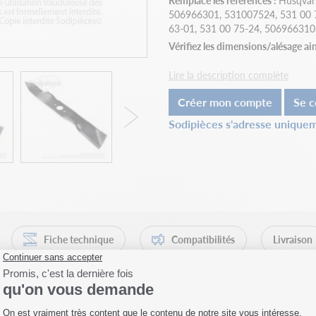
Remplace les références :
Husqvar
506966301, 531007524, 531 00 7
63-01, 531 00 75-24, 506966310
Vérifiez les dimensions/alésage ai
Lire la description complète
Créer mon compte
Se c
Sodipièces s'adresse uniquem
Fiche technique
Compatibilités
Livraison
: trouvez rapidement la bonne réfé
re, identifier rapidement la bonne lame est essentiel pour limiter l’imm