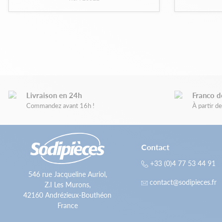
Livraison en 24h
Franco d
Commandez avant 16h !
À partir 
Contact
+33 (0)4 77 53 44 91
546 rue Jacqueline Auriol,
contact@sodipieces.fr
Z.I Les Murons,
42160 Andrézieux-Bouthéon
France