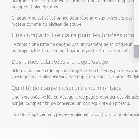
marque
permet de retrouver facilement une référence compatible a
Snapper et bien d’autres.
Chaque lame est sélectionnée pour répondre aux exigences des tont
moteur comme du plateau de coupe.
Une compatibilité claire pour les professionnel
Le choix d’une lame ne dépend pas uniquement de sa longueur. Le diam
montage fiable. Le classement par marque facilite l’identification de
Des lames adaptées à chaque usage
Selon la machine et le type de coupe recherché, vous pouvez avoi
spécifique à certains plateaux de coupe. Le respect du profil d’ori
Qualité de coupe et sécurité du montage
Une lame usée, voilée ou déséquilibrée peut provoquer des vibration
par jeu complet afin de conserver un bon équilibre du plateau.
Lors du remplacement, pensez également à contrôler la boulonnerie