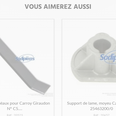
VOUS AIMEREZ AUSSI
léaux pour Carroy Giraudon
Support de lame, moyeu C
N° C5....
25463200/0
Réf : 20523
Réf : 20657