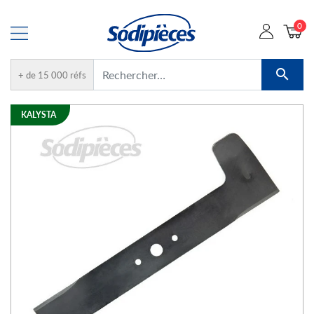
0

+ de 15 000 réfs
KALYSTA