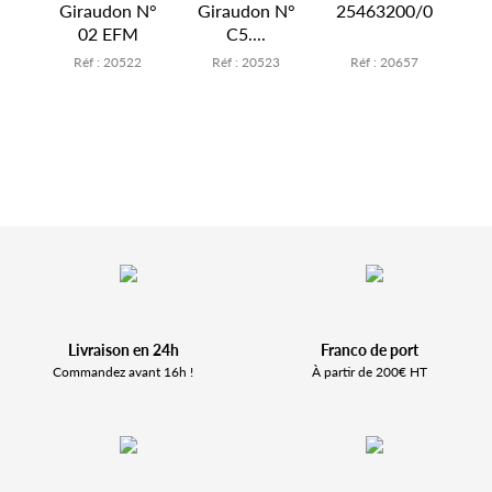
s
Giraudon N°
Giraudon N°
25463200/0
02 EFM
C5....
3
Réf : 20522
Réf : 20523
Réf : 20657
Livraison en 24h
Franco de port
Commandez avant 16h !
À partir de 200€ HT