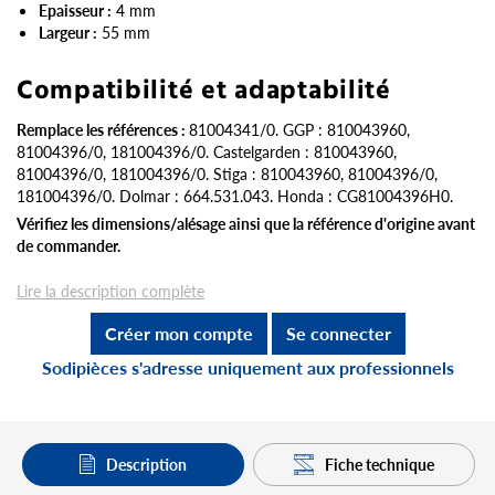
Epaisseur :
4 mm
Largeur :
55 mm
Compatibilité et adaptabilité
Remplace les références :
81004341/0. GGP : 810043960,
81004396/0, 181004396/0. Castelgarden : 810043960,
81004396/0, 181004396/0. Stiga : 810043960, 81004396/0,
181004396/0. Dolmar : 664.531.043. Honda : CG81004396H0.
Vérifiez les dimensions/alésage ainsi que la référence d'origine avant
de commander.
Lire la description complète
Créer mon compte
Se connecter
Sodipièces s'adresse uniquement aux professionnels
Description
Fiche technique