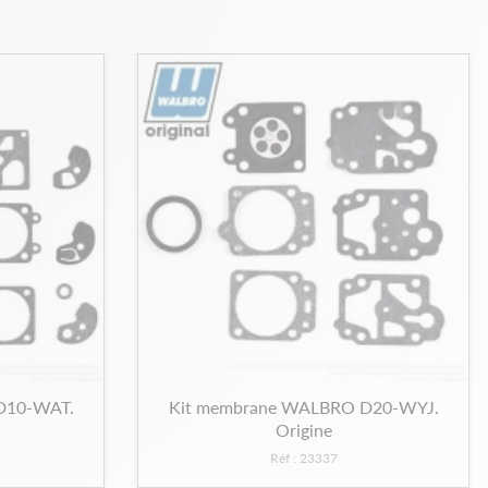
D10-WAT.
Kit membrane WALBRO D20-WYJ.
Origine
Réf : 23337