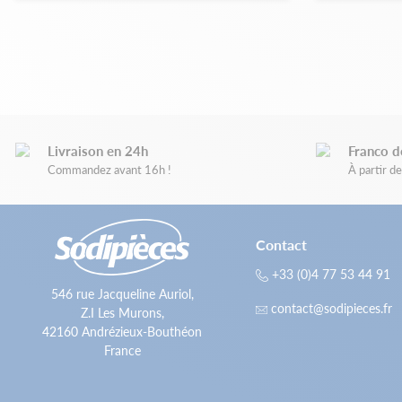
Livraison en 24h
Franco d
Commandez avant 16h !
À partir 
Contact
+33 (0)4 77 53 44 91
546 rue Jacqueline Auriol,
contact@sodipieces.fr
Z.I Les Murons,
42160 Andrézieux-Bouthéon
France