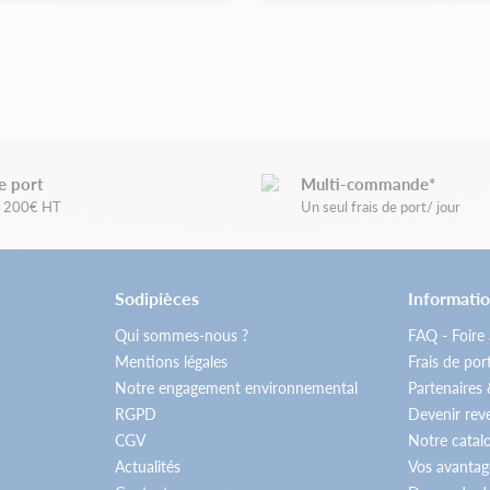
e port
Multi-commande*
de 200€ HT
Un seul frais de port/ jour
Sodipièces
Informatio
Qui sommes-nous ?
FAQ - Foire
Mentions légales
Frais de por
Notre engagement environnemental
Partenaires
RGPD
Devenir re
CGV
Notre catal
Actualités
Vos avantag