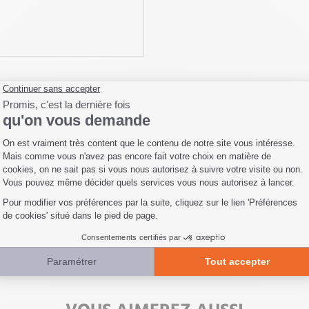
escription
Fiche technique
Livraison
Avis c