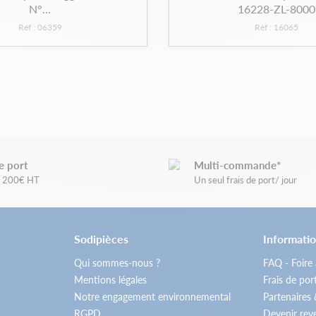
N°...
16228-ZL-8000
Réf : 06359
Réf : 16065
e port
Multi-commande*
de 200€ HT
Un seul frais de port/ jour
Sodipièces
Informatio
Qui sommes-nous ?
FAQ - Foire
Mentions légales
Frais de por
Notre engagement environnemental
Partenaires
RGPD
Devenir re