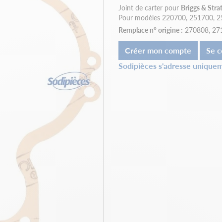
Joint de carter pour
Briggs & Stra
Pour modèles 220700, 251700, 252
Remplace n° origine :
270808, 27
Créer mon compte
Se c
Sodipièces s'adresse uniquem