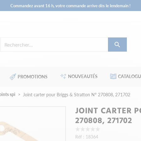
Commandez avant 16 h, votre commande arrive dès le lendemain !

NOUVEAUTÉS
CATALOGU
PROMOTIONS
oints spi
Joint carter pour Briggs & Stratton N° 270808, 271702
JOINT CARTER P
270808, 271702
Réf :
18364