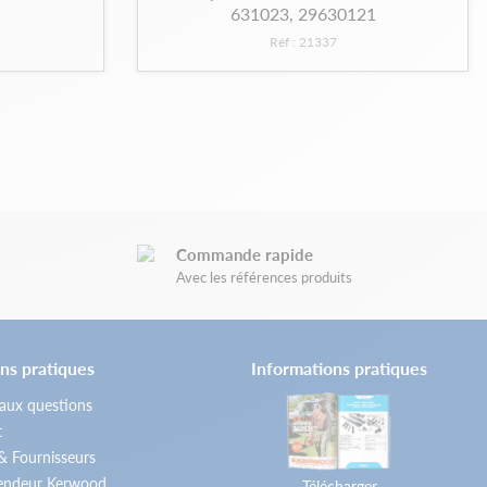
631023, 29630121
Réf : 21337
Commande rapide
Avec les références produits
ns pratiques
Informations pratiques
 aux questions
t
 & Fournisseurs
vendeur Kerwood
Télécharger