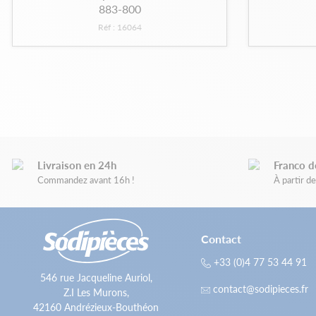
883-800
Réf : 16064
Livraison en 24h
Franco d
Commandez avant 16h !
À partir 
Contact
+33 (0)4 77 53 44 91
546 rue Jacqueline Auriol,
contact@sodipieces.fr
Z.I Les Murons,
42160 Andrézieux-Bouthéon