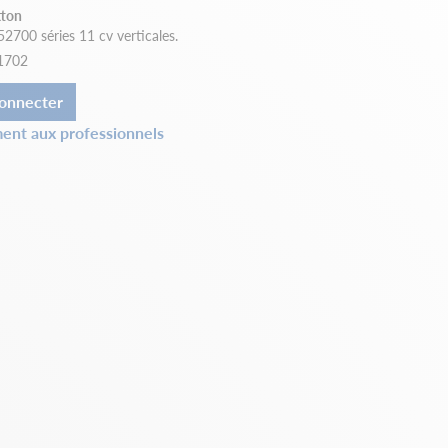
tton
700 séries 11 cv verticales.
1702
onnecter
ent aux professionnels