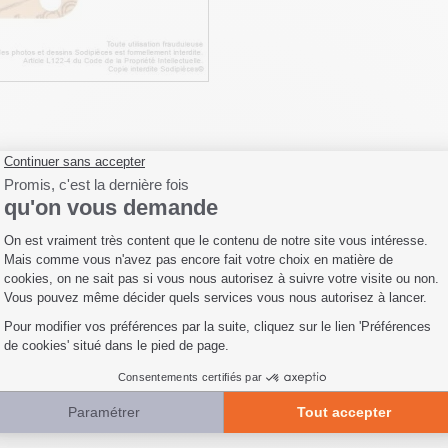
Fiche technique
Livraison
Avis clients
n° 270808 et 271702