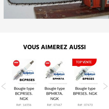
VOUS AIMEREZ AUSSI
TOP VENTE
pe
Bougie type
Bougie type
Bougie type
B
NGK
BCPR5ES.
BPMR7A.
BPR5ES. NGK
BP
NGK
NGK
2
Réf : 16556
Réf : 07467
Réf : 07473