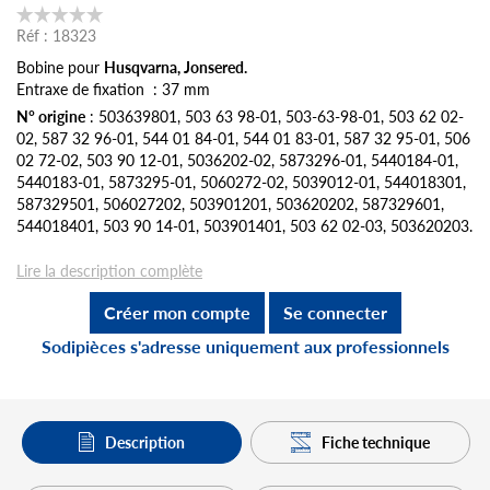
Réf :
18323
Bobine pour
Husqvarna, Jonsered.
Entraxe de fixation : 37 mm
N° origine
: 503639801, 503 63 98-01, 503-63-98-01, 503 62 02-
02, 587 32 96-01, 544 01 84-01, 544 01 83-01, 587 32 95-01, 506
02 72-02, 503 90 12-01, 5036202-02, 5873296-01, 5440184-01,
5440183-01, 5873295-01, 5060272-02, 5039012-01, 544018301,
587329501, 506027202, 503901201, 503620202, 587329601,
544018401, 503 90 14-01, 503901401, 503 62 02-03, 503620203.
Lire la description complète
Créer mon compte
Se connecter
Sodipièces s'adresse uniquement aux professionnels
Description
Fiche technique