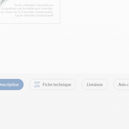
escription
Fiche technique
Livraison
Avis c