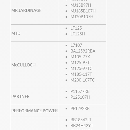
MJ15B97H
MR JARDINAGE
MJ185B107H
MJ20B107H
LF125
MTD
LF125H
17107
BA12592RBA
M105-77X
M125-97T
McCULLOCH
M125-97TC
M185-117T
M200-107TC
P11577RB
PARTNER
P125107H
PF1292RB
PERFORMANCE POWER
BB18542LT
BB24H42YT