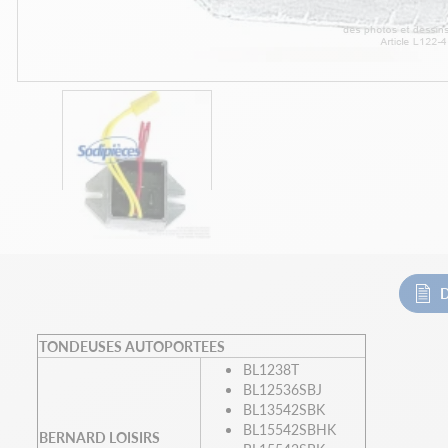
D
TONDEUSES AUTOPORTEES
BL1238T
BL12536SBJ
BL13542SBK
BL15542SBHK
BERNARD LOISIRS