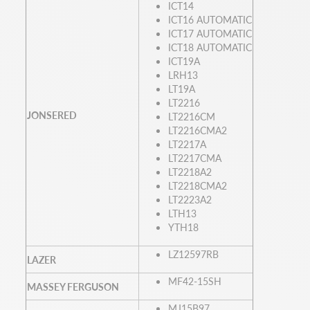
ICT14
ICT16 AUTOMATIC
ICT17 AUTOMATIC
ICT18 AUTOMATIC
ICT19A
LRH13
LT19A
LT2216
JONSERED
LT2216CM
LT2216CMA2
LT2217A
LT2217CMA
LT2218A2
LT2218CMA2
LT2223A2
LTH13
YTH18
LZ12597RB
LAZER
MF42-15SH
MASSEY FERGUSON
MJ15B97