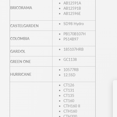
AB12591A
BRICORAMA
AB12591B
AB12596E
SD98 Hydro
CASTELGARDEN
PB170B107H
COLOMBIA
PS14B97
185107HRB
GARDOL
GC1138
GREEN ONE
10577RB
HURRICANE
12.5SD
CT126
CT131
CT135
CT160
CTH160 II
CTH160
CTH200