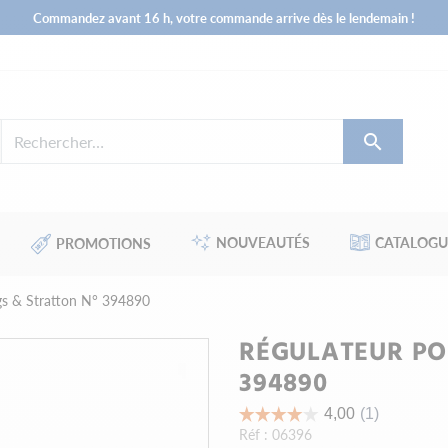
Commandez avant 16 h, votre commande arrive dès le lendemain !

NOUVEAUTÉS
CATALOGU
PROMOTIONS
gs & Stratton N° 394890
RÉGULATEUR PO
394890
Réf :
06396