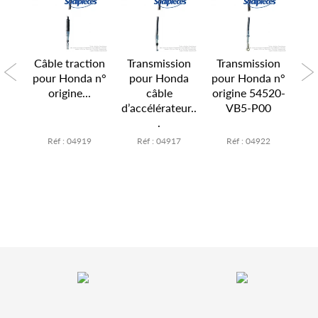
ion
Câble traction
Transmission
Transmission
Tr
 n°
pour Honda n°
pour Honda
pour Honda n°
pou
530-
origine...
câble
origine 54520-
ori
1
d’accélérateur..
VB5-P00
.
3
Réf : 04919
Réf : 04917
Réf : 04922