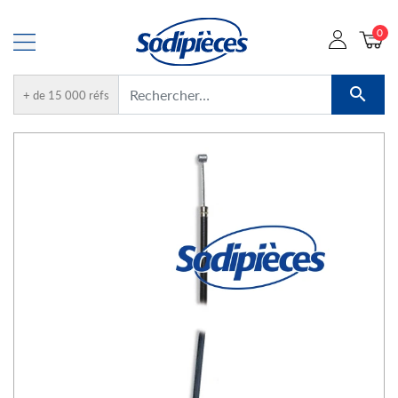
0

+ de 15 000 réfs