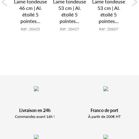
euse
Lame tondeuse
Lame tondeuse
Lame tondeuse
Lam
l.
46 cm | Al.
53 cm | Al.
53 cm | Al.
4
étoilé 5
étoilé 5
étoilé 5
.
pointes...
pointes...
pointes...
6
Réf : 20425
Réf : 20427
Réf : 20607
Livraison en 24h
Franco de port
Commandez avant 16h !
À partir de 200€ HT