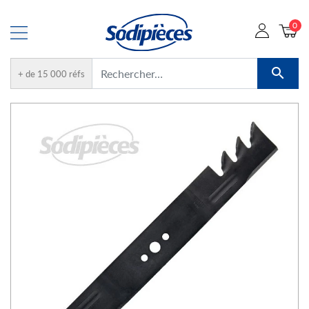
0

+ de 15 000 réfs