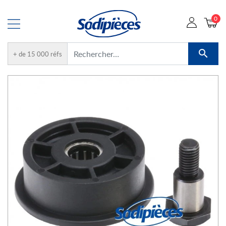
0

+ de 15 000 réfs