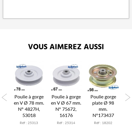
VOUS AIMEREZ AUSSI
rge
Poulie à gorge
Poulie à gorge
Poulie gorge
Po
98
en V Ø 78 mm.
en V Ø 67 mm.
plate Ø 98
p
N° 4827H,
N° 75672,
mm.
8
53018
16176
N°173437
4
Réf : 25313
Réf : 25314
Réf : 18202