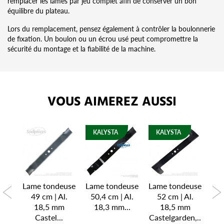
remplacer les lames par jeu complet afin de conserver un bon
équilibre du plateau.
Lors du remplacement, pensez également à contrôler la boulonnerie
de fixation. Un boulon ou un écrou usé peut compromettre la
sécurité du montage et la fiabilité de la machine.
VOUS AIMEREZ AUSSI
KALYSTA
KALYSTA
euse
Lame tondeuse
Lame tondeuse
Lame tondeuse
Lam
l.
49 cm | Al.
50,4 cm | Al.
52 cm | Al.
7
m
18,5 mm
18,3 mm...
18,5 mm
Castel...
Castelgarden,..