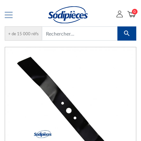
0

+ de 15 000 réfs