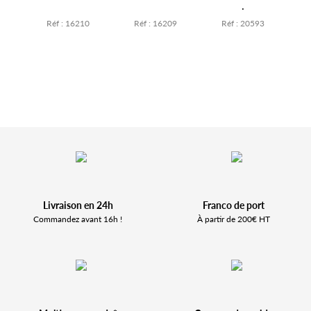
.
4
Réf : 16210
Réf : 16209
Réf : 20593
Livraison en 24h
Franco de port
Commandez avant 16h !
À partir de 200€ HT