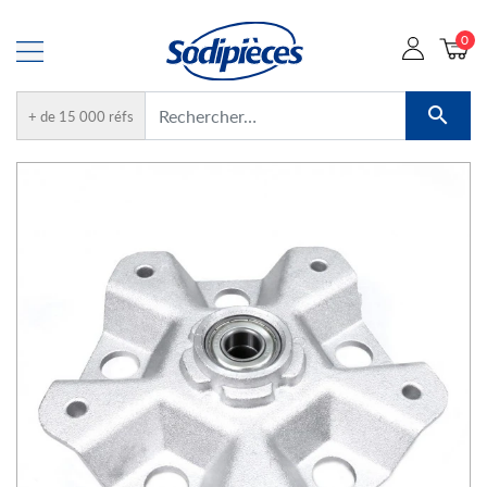
0

+ de 15 000 réfs