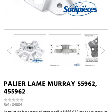
PALIER LAME MURRAY 55962,
455962
Réf :
04804
Le palier de lame pour Murray modèle N°55 962 est conçu pour les