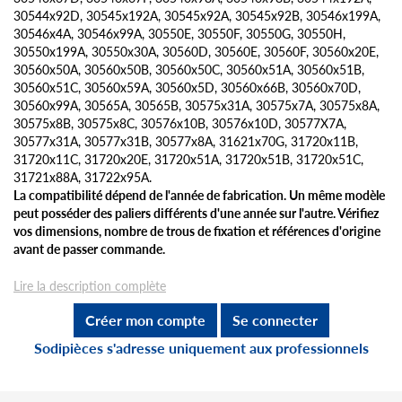
30544x92D, 30545x192A, 30545x92A, 30545x92B, 30546x199A,
30546x4A, 30546x99A, 30550E, 30550F, 30550G, 30550H,
30550x199A, 30550x30A, 30560D, 30560E, 30560F, 30560x20E,
30560x50A, 30560x50B, 30560x50C, 30560x51A, 30560x51B,
30560x51C, 30560x59A, 30560x5D, 30560x66B, 30560x70D,
30560x99A, 30565A, 30565B, 30575x31A, 30575x7A, 30575x8A,
30575x8B, 30575x8C, 30576x10B, 30576x10D, 30577X7A,
30577x31A, 30577x31B, 30577x8A, 31621x70G, 31720x11B,
31720x11C, 31720x20E, 31720x51A, 31720x51B, 31720x51C,
31721x88A, 31722x95A.
La compatibilité dépend de l'année de fabrication. Un même modèle
peut posséder des paliers différents d'une année sur l'autre. Vérifiez
vos dimensions, nombre de trous de fixation et références d'origine
avant de passer commande.
Lire la description complète
Créer mon compte
Se connecter
Sodipièces s'adresse uniquement aux professionnels