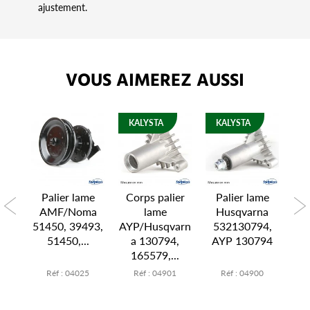
ajustement.
VOUS AIMEREZ AUSSI
KALYSTA
KALYSTA
me
Palier lame
Corps palier
Palier lame
P
92,
AMF/Noma
lame
Husqvarna
AY
51450, 39493,
AYP/Husqvarn
532130794,
51450,...
a 130794,
AYP 130794
165579,...
6
Réf : 04025
Réf : 04901
Réf : 04900