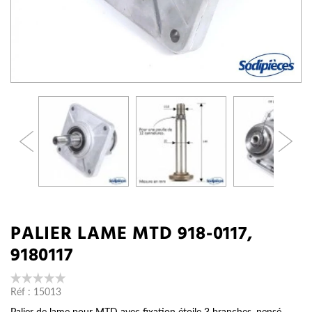
PALIER LAME MTD 918-0117,
9180117
Réf :
15013
Palier de lame pour MTD avec fixation étoile 3 branches, pensé