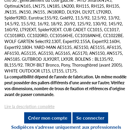
OptimaLN165, LN175, LN185, LN200, RH115, RH125, RH135,
JN135, JN150, JN155, JN180RD, DL92H, DL92T, LT92RD,
Spider92RD, Eurotrac155/92, Gold92, 11.5/92, 12.5/92, 13/92,
14.5/92, 15.5/92, 16/92, 18/92, 20/92, 125/92, 130/92, 145/92,
160/92, LT92EXT, Spider92EXT. CUB CADET CC1015, CC1017,
CC1018RD, CC1020RD, CC1016KHE, CC1018ANHE, CC1022BE.
WOLF GARTEN Select92.130T, Expert92.155A, Expert92.160H,
Expert92.180H. YARD-MAN AE5135, AE5150, AE5155, AF6135,
AF6150, AG5135, AG5150, AG5165, AG5170, AN5150, AN5175,
AN5185. GUTBROD JLX92RT, LX92R. BOLENS : BL135/92,
BL155/92. TROY-BILT Bronco, Pony, Thoroughbred (avant 2005).
WHITE OUTDOOR LT15, LT155, LT175.
La compatibilité dépend de l'année de fabrication. Un même modèle
peut posséder des paliers différents d'une année sur l'autre. Vérifiez
vos dimensions, nombre de trous de fixation et références d'origine
avant de passer commande.
Lire la description complète
Créer mon compte
Se connecter
Sodipièces s'adresse uniquement aux professionnels