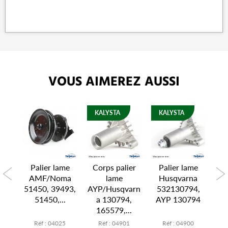
VOUS AIMEREZ AUSSI
KALYSTA
KALYSTA
me
Palier lame
Corps palier
Palier lame
P
92,
AMF/Noma
lame
Husqvarna
AY
51450, 39493,
AYP/Husqvarn
532130794,
51450,...
a 130794,
AYP 130794
165579,...
6
Réf : 04025
Réf : 04901
Réf : 04900