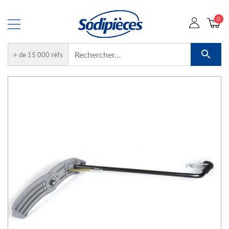
0

+ de 15 000 réfs