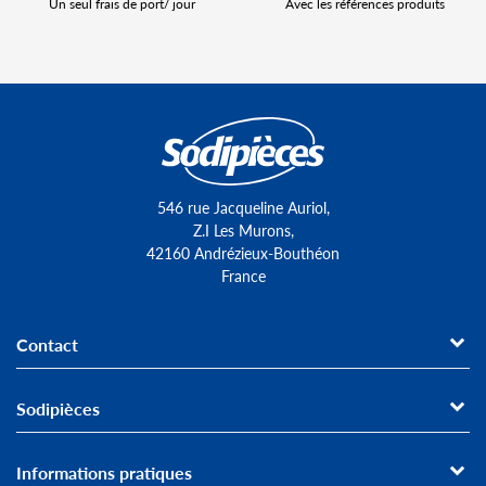
Un seul frais de port/ jour
Avec les références produits
546 rue Jacqueline Auriol,
Z.I Les Murons,
42160 Andrézieux-Bouthéon
France
Contact
Sodipièces
Informations pratiques