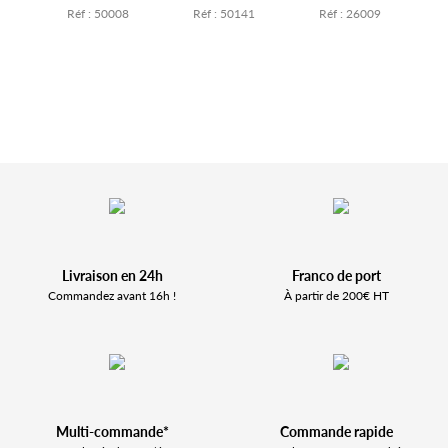
3
Réf : 50008
Réf : 50141
Réf : 26009
Livraison en 24h
Franco de port
Commandez avant 16h !
À partir de 200€ HT
Multi-commande*
Commande rapide