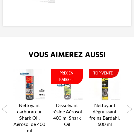
VOUS AIMEREZ AUSSI
PRIX EN
TOP VENTE
BAISSE !
nt
Nettoyant
Dissolvant
Nettoyant
D
ray
carburateur
résine Aérosol
dégraissant
ré
ark
Shark Oil.
400 ml Shark
freins Bardahl.
50
Aérosol de 400
Oil
600 ml
ml