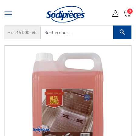
0

+ de 15 000 réfs