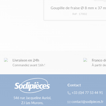
Goupille de fraise Ø 8 mm x 37 
Réf : 17002
Livraison en 24h
Franco d
Commandez avant 16h !
À partir 
Contact
+33 (0)4 77 53 44 91
546 rue Jacqueline Auriol,
contact@sodipieces.fr
Z.I Les Murons,