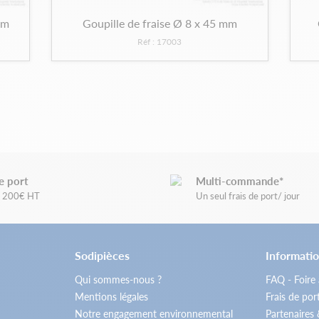
mm
Goupille de fraise Ø 8 x 45 mm
Réf : 17003
e port
Multi-commande*
de 200€ HT
Un seul frais de port/ jour
Sodipièces
Informatio
Qui sommes-nous ?
FAQ - Foire
Mentions légales
Frais de por
Notre engagement environnemental
Partenaires