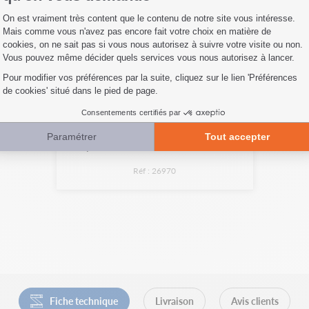
x 10
Goupille Béta Ø 2 x 44 mm
Réf : 26970
Fiche technique
Livraison
Avis clients