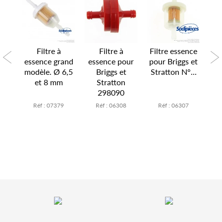
Filtre à
Filtre à
Filtre essence
our
essence grand
essence pour
pour Briggs et
es
N°
modèle. Ø 6,5
Briggs et
Stratton N°...
W
.
et 8 mm
Stratton
298090
2
Réf : 07379
Réf : 06308
Réf : 06307