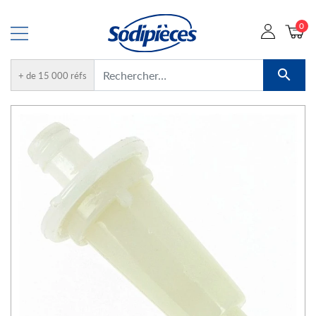
0

+ de 15 000 réfs