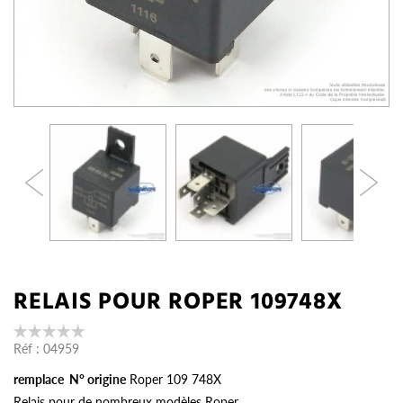
RELAIS POUR ROPER 109748X
Réf :
04959
remplace N° origine
Roper 109 748X
Relais pour de nombreux modèles Roper