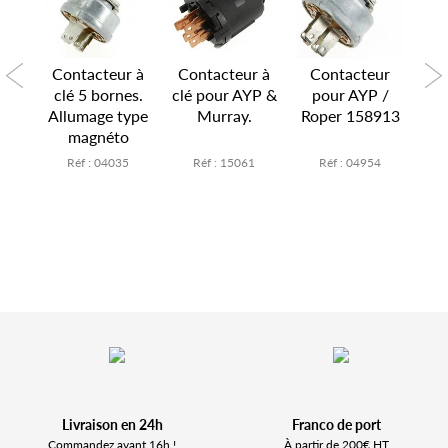
ur
Contacteur à
Contacteur à
Contacteur
C
D
clé 5 bornes.
clé pour AYP &
pour AYP /
1.
Allumage type
Murray.
Roper 158913
9
762
magnéto
Mu
5
Réf : 04035
Réf : 15061
Réf : 04954
Livraison en 24h
Franco de port
Commandez avant 16h !
À partir de 200€ HT