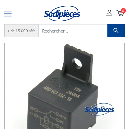
0

+ de 15 000 réfs