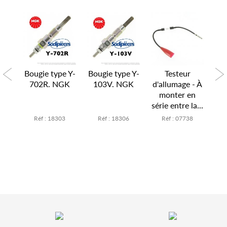
pe
Bougie type Y-
Bougie type Y-
Testeur
B
NGK
702R. NGK
103V. NGK
d'allumage - À
CM
monter en
série entre la...
0
Réf : 18303
Réf : 18306
Réf : 07738