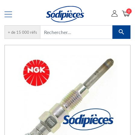
0

+ de 15 000 réfs