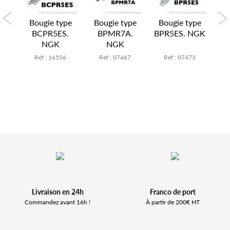
pe
Bougie type
Bougie type
Bougie type
B
NGK
BCPR5ES.
BPMR7A.
BPR5ES. NGK
BP
NGK
NGK
2
Réf : 16556
Réf : 07467
Réf : 07473
Livraison en 24h
Franco de port
Commandez avant 16h !
À partir de 200€ HT