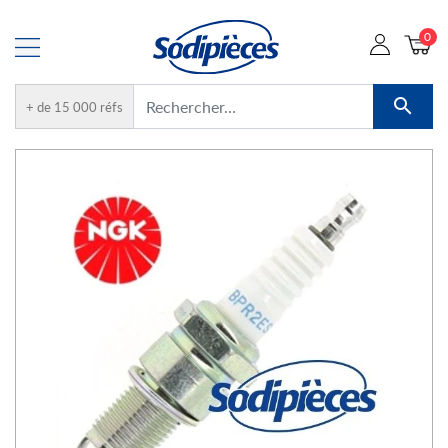
0

+ de 15 000 réfs