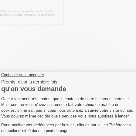
escription
Fiche technique
Livraison
Avis c