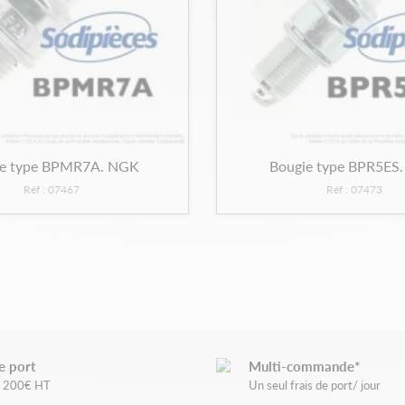
ie type BPMR7A. NGK
Bougie type BPR5ES
Réf : 07467
Réf : 07473
e port
Multi-commande*
de 200€ HT
Un seul frais de port/ jour