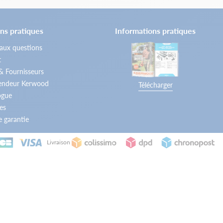
ns pratiques
Informations pratiques
 aux questions
t
 & Fournisseurs
vendeur Kerwood
Télécharger
ogue
es
 garantie
Livraison