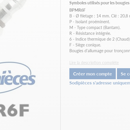
Symboles utilisés pour les bougie
BPMR6F
B - Ø filetage : 14 mm. Clé : 20,8
P - Isolant proéminent.
M - Type compact (Bantam).
R - Résistance intégrée.
6 - Indice thermique de 2 (Chaud) 
F - Siège conique.
Bougies d'allumage pour tronçonn
Lire la description complète
Créer mon compte
Se c
Sodipièces s'adresse uniquem