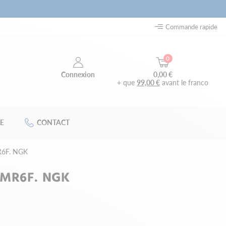
Commande rapide
0
0,00 €
Connexion
+ que
99,00 €
avant le franco
E
CONTACT
R6F. NGK
PMR6F. NGK