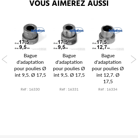
VOUS AIMEREZ AUSSI
Bague
Bague
Bague
ion
d'adaptation
d'adaptation
d'adaptation
d'
es Ø
pour poulies Ø
pour poulies Ø
pour poulies Ø
pou
 Ø
int 9,5. Ø 17,5
int 9,5. Ø 17,5
int 12,7. Ø
i
17,5
6
Réf : 16330
Réf : 16331
Réf : 16334