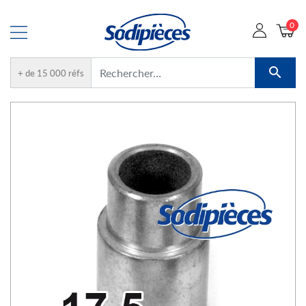
0

+ de 15 000 réfs