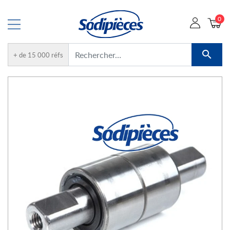
0

+ de 15 000 réfs