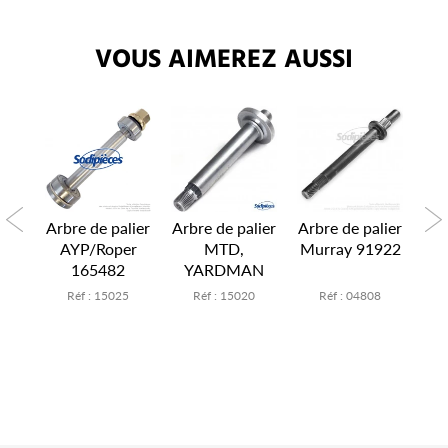
VOUS AIMEREZ AUSSI
K
lier
Arbre de palier
Arbre de palier
Arbre de palier
Arb
46
AYP/Roper
MTD,
Murray 91922
A
165482
YARDMAN
1
Réf : 15025
Réf : 15020
Réf : 04808